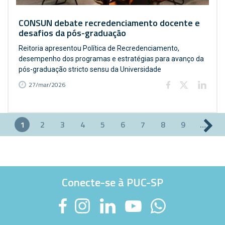
CONSUN debate recredenciamento docente e
desafios da pós-graduação
Reitoria apresentou Política de Recredenciamento,
desempenho dos programas e estratégias para avanço da
pós-graduação stricto sensu da Universidade
27/mar/2026
1
2
3
4
5
6
7
8
9
…
Páginas
Conecte-se à PUC-SP