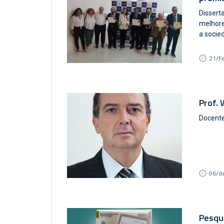
Dissert
melhore
a socie
21/F
Prof.
Docente
06/d
Pesqui