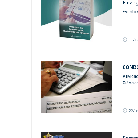
Finan
Evento 
11/o
CONBC
Ativida
Ciência
22/s
Seman