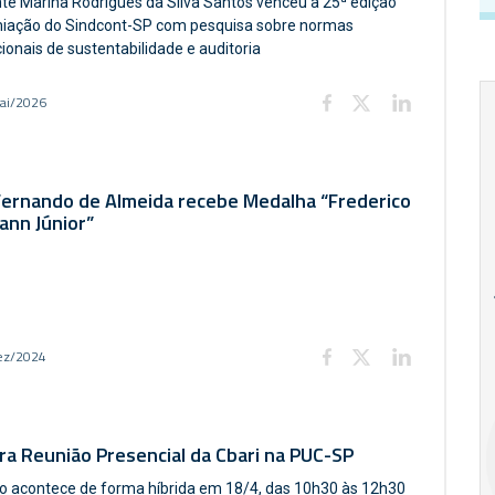
te Marina Rodrigues da Silva Santos venceu a 25ª edição
iação do Sindcont-SP com pesquisa sobre normas
ionais de sustentabilidade e auditoria
ai/2026
Fernando de Almeida recebe Medalha “Frederico
ann Júnior”
18
20
18
Ago
Ago
ez/2024
V Semana de
Special
Pesquisa e
Situations:
Inovação da FEA
crédito em
ra Reunião Presencial da Cbari na PUC-SP
PUC-SP
empresas e
crise
o acontece de forma híbrida em 18/4, das 10h30 às 12h30