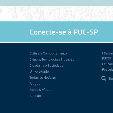
Páginas
Conecte-se à PUC-SP
Cultura e Comportamento
#Saiba
PUCSP
Ciência, Tecnologia e Inovação
Educaç
Cidadania e Sociedade
Pesqui
Universidade
Todas as Notícias
Bu
Artigos
Fotos & Vídeos
Contato
Sobre