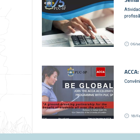
Ativida
profiss
06/s
ACCA: 
Convêni
18/F