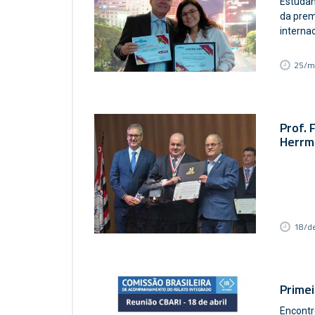
Estudan
da prem
internac
25/m
Prof. 
Herrm
18/d
Primei
Encontr