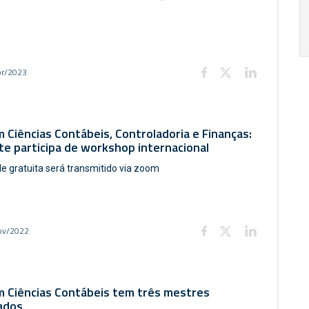
17:00
h
19:00
h
br/2023
 Ciências Contábeis, Controladoria e Finanças:
e participa de workshop internacional
de gratuita será transmitido via zoom
ov/2022
m Ciências Contábeis tem três mestres
ados