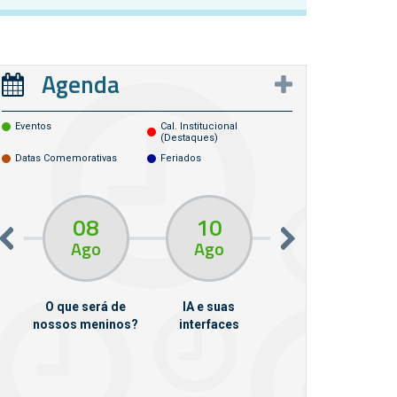
Agenda
Eventos
Cal. Institucional
(destaques)
Datas Comemorativas
Feriados
08
10
10
13
Ago
Ago
Ago
O que será de
IA e suas
VII Semana de
nossos meninos?
interfaces
Psicanálise
m