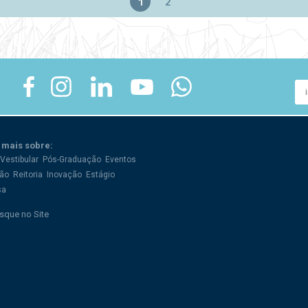
1
2
 mais sobre:
Vestibular
Pós-Graduação
Eventos
ão
Reitoria
Inovação
Estágio
sa
sque no Site